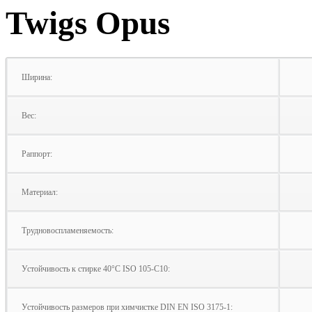
Twigs Opus
Ширина:
Вес:
Раппорт:
Материал:
Трудновоспламеняемость:
Устойчивость к стирке 40°C ISO 105‑C10:
Устойчивость размеров при химчистке DIN EN ISO 3175‑1: