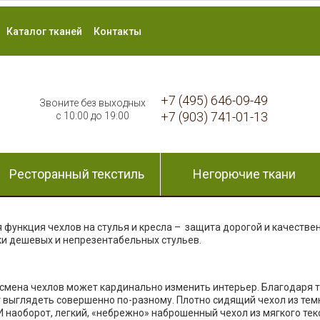
Каталог тканей
Контакты
+7 (495) 646-09-49
Звоните без выходных
+7 (903) 741-01-13
с 10:00 до 19:00
Ресторанный текстиль
Негорючие ткани
я функция чехлов на стулья и кресла – защита дорогой и качестве
ки дешевых и непрезентабельных стульев.
то смена чехлов может кардинально изменить интерьер. Благодаря
 выглядеть совершенно по-разному. Плотно сидящий чехол из темн
 наоборот, легкий, «небрежно» наброшенный чехол из мягкого тек